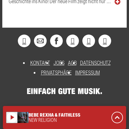
Geschichte ins Kino! Der neue Film zeigt nicht nur …
KONTAKT
JOBS
AGB
DATENSCHUTZ
PRIVATSPHÄRE
IMPRESSUM
BEBE REXHA & FAITHLESS
play_arrow
NEW RELIGION