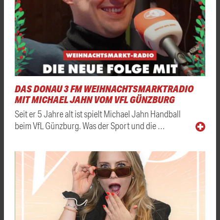
DAS DONAU 3 FM WEIHNACHTSMARKTRADIO
MIT MICHAEL JAHN VOM VFL GÜNZBURG
Seit er 5 Jahre alt ist spielt Michael Jahn Handball
beim VfL Günzburg. Was der Sport und die …