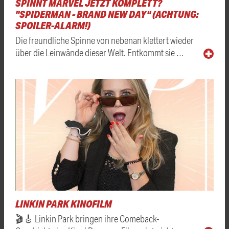
SPINNT MARVEL JETZT KOMPLETT?
"SPIDERMAN - BRAND NEW DAY" (ACHTUNG:
SPOILER-ALARM!)
Die freundliche Spinne von nebenan klettert wieder
über die Leinwände dieser Welt. Entkommt sie …
LINKIN PARK KINOFILM
🎬🎸 Linkin Park bringen ihre Comeback-