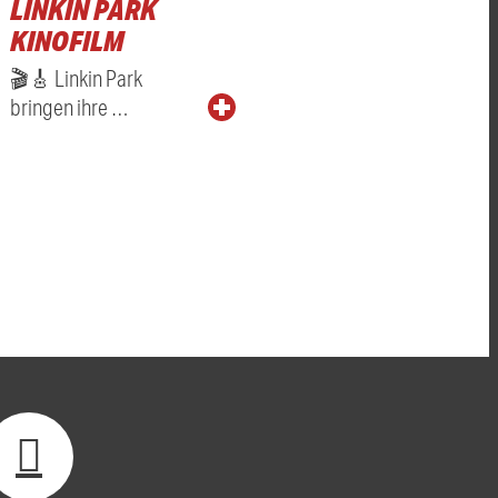
LINKIN PARK
KINOFILM
🎬🎸 Linkin Park
bringen ihre …