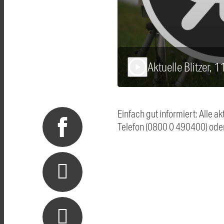
Aktuelle Blitzer, 
play_arrow
Einfach gut informiert: Alle 
Telefon (0800 0 490400) ode