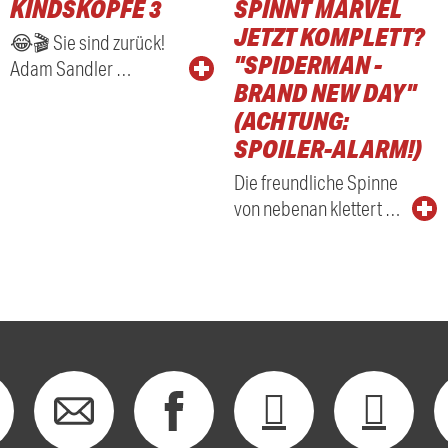
KINDSKÖPFE 3
SPINNT MARVEL
RADIO
JETZT KOMPLETT?
😂🎬 Sie sind zurück!
"SPIDERMAN -
Adam Sandler …
BRAND NEW DAY"
(ACHTUNG:
SPOILER-ALARM!)
Die freundliche Spinne
von nebenan klettert …