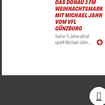
DAS DONAU 3 FM
WEIHNACHTSMARKT
MIT MICHAEL JAHN
VOM VFL
GÜNZBURG
Seit er 5 Jahre alt ist
spielt Michael Jahn …