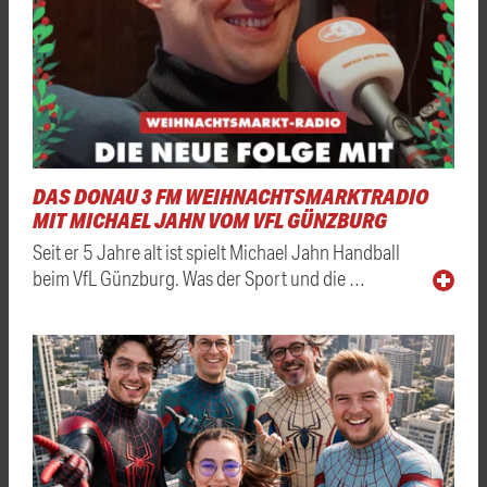
DAS DONAU 3 FM WEIHNACHTSMARKTRADIO
MIT MICHAEL JAHN VOM VFL GÜNZBURG
Seit er 5 Jahre alt ist spielt Michael Jahn Handball
beim VfL Günzburg. Was der Sport und die …