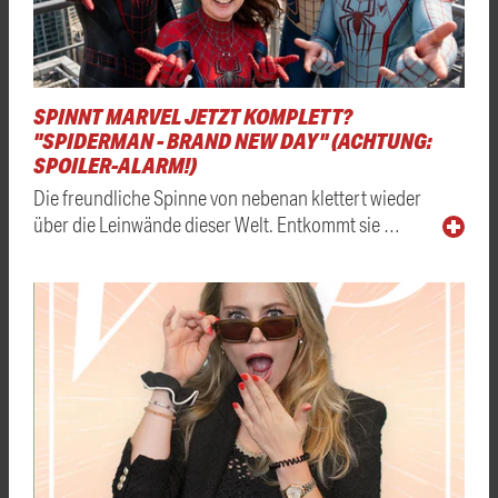
SPINNT MARVEL JETZT KOMPLETT?
"SPIDERMAN - BRAND NEW DAY" (ACHTUNG:
SPOILER-ALARM!)
Die freundliche Spinne von nebenan klettert wieder
über die Leinwände dieser Welt. Entkommt sie …