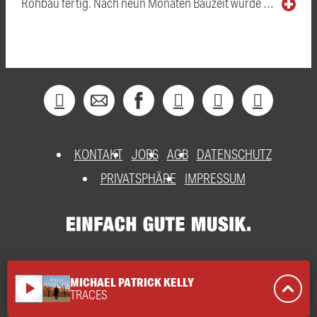
Rohbau fertig. Nach neun Monaten Bauzeit wurde …
KONTAKT
JOBS
AGB
DATENSCHUTZ
PRIVATSPHÄRE
IMPRESSUM
MICHAEL PATRICK KELLY
play_arrow
TRACES