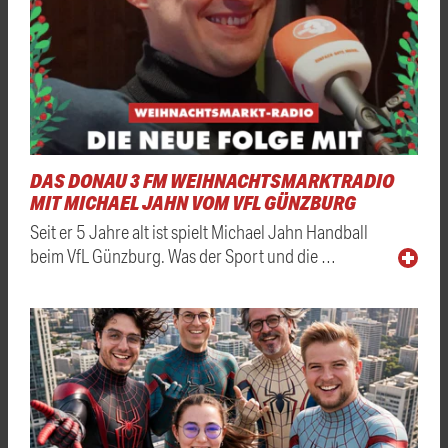
DAS DONAU 3 FM WEIHNACHTSMARKTRADIO
MIT MICHAEL JAHN VOM VFL GÜNZBURG
Seit er 5 Jahre alt ist spielt Michael Jahn Handball
beim VfL Günzburg. Was der Sport und die …