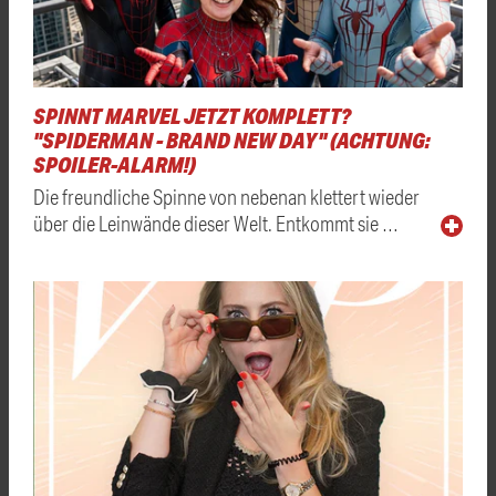
SPINNT MARVEL JETZT KOMPLETT?
"SPIDERMAN - BRAND NEW DAY" (ACHTUNG:
SPOILER-ALARM!)
Die freundliche Spinne von nebenan klettert wieder
über die Leinwände dieser Welt. Entkommt sie …