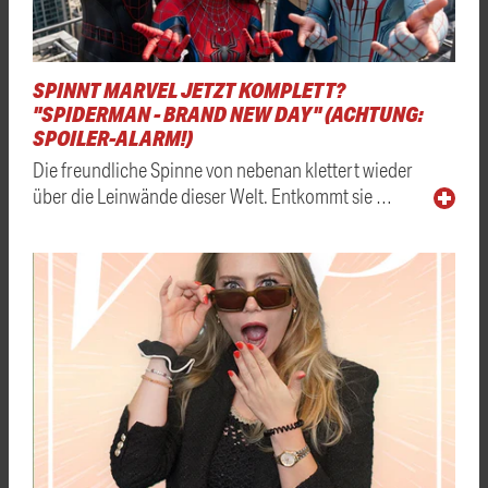
SPINNT MARVEL JETZT KOMPLETT?
"SPIDERMAN - BRAND NEW DAY" (ACHTUNG:
SPOILER-ALARM!)
Die freundliche Spinne von nebenan klettert wieder
über die Leinwände dieser Welt. Entkommt sie …