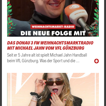
DAS DONAU 3 FM WEIHNACHTSMARKTRADIO
MIT MICHAEL JAHN VOM VFL GÜNZBURG
Seit er 5 Jahre alt ist spielt Michael Jahn Handball
beim VfL Günzburg. Was der Sport und die …