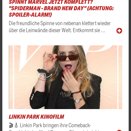
SPINNT MARVEL JETZT KOMPLETT?
"SPIDERMAN - BRAND NEW DAY" (ACHTUNG:
SPOILER-ALARM!)
Die freundliche Spinne von nebenan klettert wieder
über die Leinwände dieser Welt. Entkommt sie …
LINKIN PARK KINOFILM
🎬🎸 Linkin Park bringen ihre Comeback-