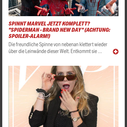
SPINNT MARVEL JETZT KOMPLETT?
"SPIDERMAN - BRAND NEW DAY" (ACHTUNG:
SPOILER-ALARM!)
Die freundliche Spinne von nebenan klettert wieder
über die Leinwände dieser Welt. Entkommt sie …