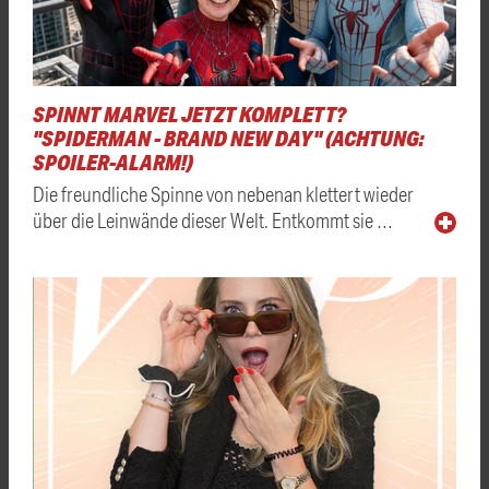
SPINNT MARVEL JETZT KOMPLETT?
"SPIDERMAN - BRAND NEW DAY" (ACHTUNG:
SPOILER-ALARM!)
Die freundliche Spinne von nebenan klettert wieder
über die Leinwände dieser Welt. Entkommt sie …