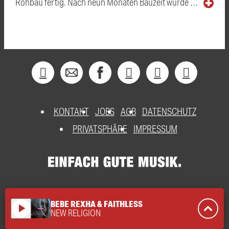
Rohbau fertig. Nach neun Monaten Bauzeit wurde …
KONTAKT
JOBS
AGB
DATENSCHUTZ
PRIVATSPHÄRE
IMPRESSUM
BEBE REXHA & FAITHLESS
play_arrow
NEW RELIGION