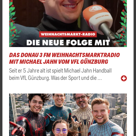
DAS DONAU 3 FM WEIHNACHTSMARKTRADIO
MIT MICHAEL JAHN VOM VFL GÜNZBURG
Seit er 5 Jahre alt ist spielt Michael Jahn Handball
beim VfL Günzburg. Was der Sport und die …