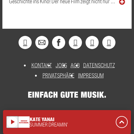
Geschichte ins Kino! Der neue Film zeigt nicht nur …
KONTAKT
JOBS
AGB
DATENSCHUTZ
PRIVATSPHÄRE
IMPRESSUM
KATE YANAI
play_arrow
SUMMER DREAMIN'