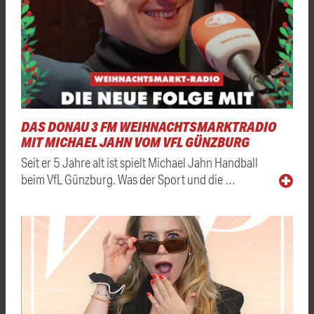
DAS DONAU 3 FM WEIHNACHTSMARKTRADIO
MIT MICHAEL JAHN VOM VFL GÜNZBURG
Seit er 5 Jahre alt ist spielt Michael Jahn Handball
beim VfL Günzburg. Was der Sport und die …