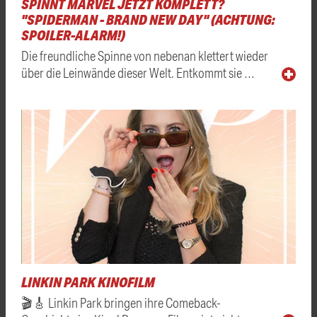
SPINNT MARVEL JETZT KOMPLETT?
"SPIDERMAN - BRAND NEW DAY" (ACHTUNG:
SPOILER-ALARM!)
Die freundliche Spinne von nebenan klettert wieder
über die Leinwände dieser Welt. Entkommt sie …
LINKIN PARK KINOFILM
🎬🎸 Linkin Park bringen ihre Comeback-