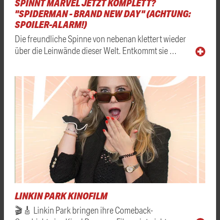
SPINNT MARVEL JETZT KOMPLETT?
"SPIDERMAN - BRAND NEW DAY" (ACHTUNG:
SPOILER-ALARM!)
Die freundliche Spinne von nebenan klettert wieder
über die Leinwände dieser Welt. Entkommt sie …
LINKIN PARK KINOFILM
🎬🎸 Linkin Park bringen ihre Comeback-