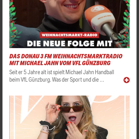
DAS DONAU 3 FM WEIHNACHTSMARKTRADIO
MIT MICHAEL JAHN VOM VFL GÜNZBURG
Seit er 5 Jahre alt ist spielt Michael Jahn Handball
beim VfL Günzburg. Was der Sport und die …