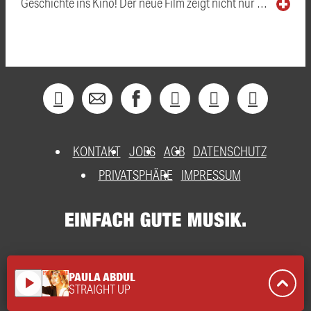
Geschichte ins Kino! Der neue Film zeigt nicht nur …
KONTAKT
JOBS
AGB
DATENSCHUTZ
PRIVATSPHÄRE
IMPRESSUM
PAULA ABDUL
play_arrow
STRAIGHT UP