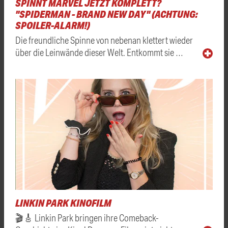
SPINNT MARVEL JETZT KOMPLETT?
"SPIDERMAN - BRAND NEW DAY" (ACHTUNG:
SPOILER-ALARM!)
Die freundliche Spinne von nebenan klettert wieder
über die Leinwände dieser Welt. Entkommt sie …
LINKIN PARK KINOFILM
🎬🎸 Linkin Park bringen ihre Comeback-