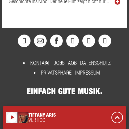
Geschichte ins Kino! Der neue Film zeigt nicht nur …
KONTAKT
JOBS
AGB
DATENSCHUTZ
PRIVATSPHÄRE
IMPRESSUM
TIFFANY ARIS
play_arrow
VERTIGO