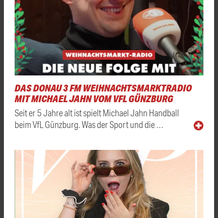
DAS DONAU 3 FM WEIHNACHTSMARKTRADIO
MIT MICHAEL JAHN VOM VFL GÜNZBURG
Seit er 5 Jahre alt ist spielt Michael Jahn Handball
beim VfL Günzburg. Was der Sport und die …