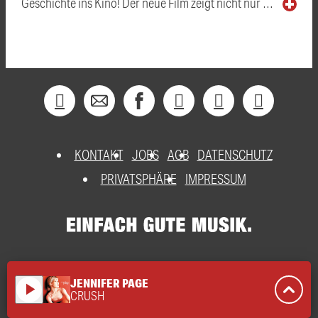
Geschichte ins Kino! Der neue Film zeigt nicht nur …
KONTAKT
JOBS
AGB
DATENSCHUTZ
PRIVATSPHÄRE
IMPRESSUM
JENNIFER PAGE
play_arrow
CRUSH