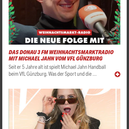
DAS DONAU 3 FM WEIHNACHTSMARKTRADIO
MIT MICHAEL JAHN VOM VFL GÜNZBURG
Seit er 5 Jahre alt ist spielt Michael Jahn Handball
beim VfL Günzburg. Was der Sport und die …