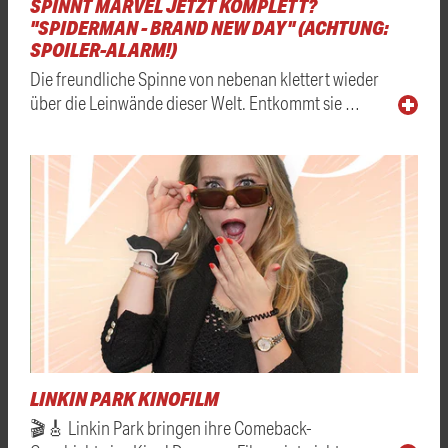
SPINNT MARVEL JETZT KOMPLETT?
"SPIDERMAN - BRAND NEW DAY" (ACHTUNG:
SPOILER-ALARM!)
Die freundliche Spinne von nebenan klettert wieder
über die Leinwände dieser Welt. Entkommt sie …
LINKIN PARK KINOFILM
🎬🎸 Linkin Park bringen ihre Comeback-