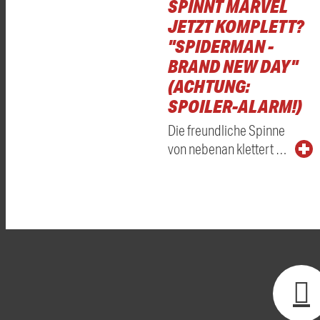
SPINNT MARVEL
JETZT KOMPLETT?
"SPIDERMAN -
BRAND NEW DAY"
(ACHTUNG:
SPOILER-ALARM!)
Die freundliche Spinne
von nebenan klettert …