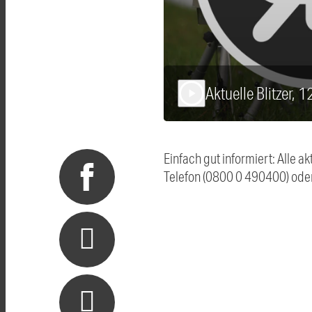
Aktuelle Blitzer, 
play_arrow
Einfach gut informiert: Alle 
Telefon (0800 0 490400) ode