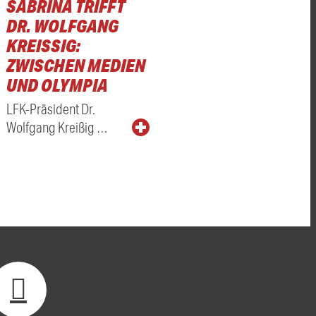
SABRINA TRIFFT
DR. WOLFGANG
KREISSIG: Z
WISCHEN MEDIEN U
ND OLYMPIA
LFK-Präsident Dr.
Wolfgang Kreißig …