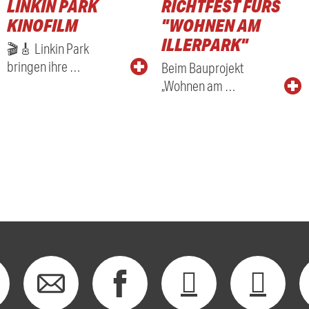
LINKIN PARK
RICHTFEST FÜRS
KINOFILM
"WOHNEN AM
ILLERPARK"
🎬🎸 Linkin Park
bringen ihre …
Beim Bauprojekt
„Wohnen am …