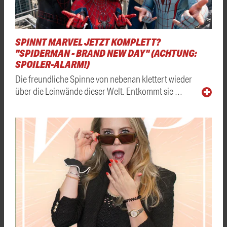
SPINNT MARVEL JETZT KOMPLETT?
"SPIDERMAN - BRAND NEW DAY" (ACHTUNG:
SPOILER-ALARM!)
Die freundliche Spinne von nebenan klettert wieder
über die Leinwände dieser Welt. Entkommt sie …