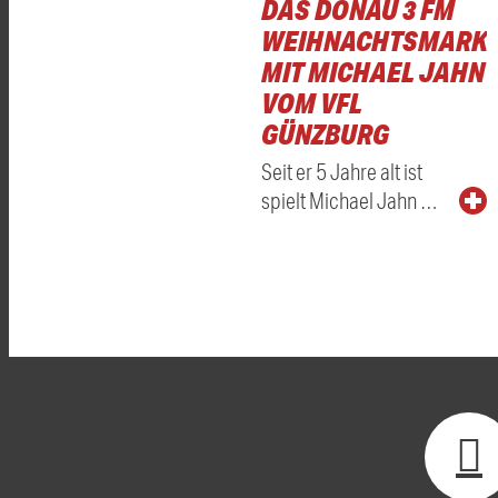
DAS DONAU 3 FM
WEIHNACHTSMARKT
MIT MICHAEL JAHN
VOM VFL
GÜNZBURG
Seit er 5 Jahre alt ist
spielt Michael Jahn …