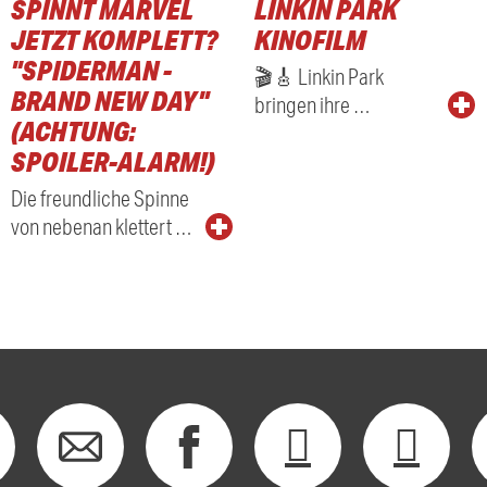
SPINNT MARVEL
LINKIN PARK
RADIO
JETZT KOMPLETT?
KINOFILM
"SPIDERMAN -
🎬🎸 Linkin Park
BRAND NEW DAY"
bringen ihre …
(ACHTUNG:
SPOILER-ALARM!)
Die freundliche Spinne
von nebenan klettert …