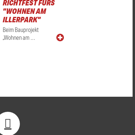
RICHTFEST FÜRS
"WOHNEN AM
ILLERPARK"
Beim Bauprojekt
„Wohnen am …