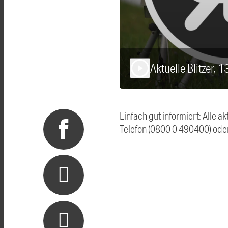
Aktuelle Blitzer, 
play_arrow
Einfach gut informiert: Alle 
Telefon (0800 0 490400) ode