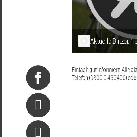
Aktuelle Blitzer, 
play_arrow
Einfach gut informiert: Alle 
Telefon (0800 0 490400) ode