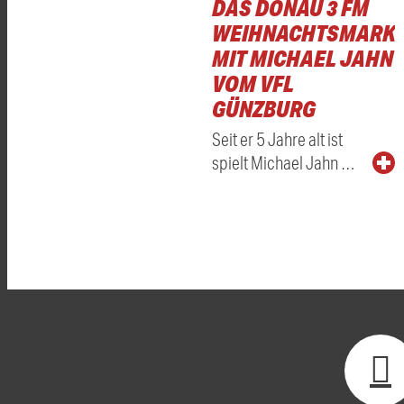
DAS DONAU 3 FM
WEIHNACHTSMARKT
MIT MICHAEL JAHN
VOM VFL
GÜNZBURG
Seit er 5 Jahre alt ist
spielt Michael Jahn …