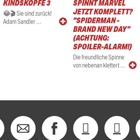
KINDSKÖPFE 3
SPINNT MARVEL
RADIO
JETZT KOMPLETT?
😂🎬 Sie sind zurück!
"SPIDERMAN -
Adam Sandler …
BRAND NEW DAY"
(ACHTUNG:
SPOILER-ALARM!)
Die freundliche Spinne
von nebenan klettert …