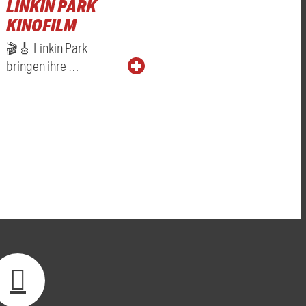
LINKIN PARK
KINOFILM
🎬🎸 Linkin Park
bringen ihre …