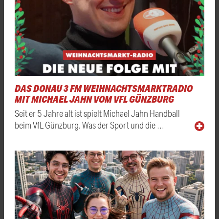
DAS DONAU 3 FM WEIHNACHTSMARKTRADIO
MIT MICHAEL JAHN VOM VFL GÜNZBURG
Seit er 5 Jahre alt ist spielt Michael Jahn Handball
beim VfL Günzburg. Was der Sport und die …