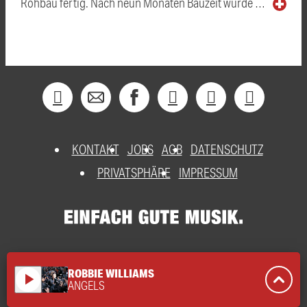
Rohbau fertig. Nach neun Monaten Bauzeit wurde …
KONTAKT
JOBS
AGB
DATENSCHUTZ
PRIVATSPHÄRE
IMPRESSUM
ROBBIE WILLIAMS
play_arrow
ANGELS