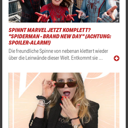
SPINNT MARVEL JETZT KOMPLETT?
"SPIDERMAN - BRAND NEW DAY" (ACHTUNG:
SPOILER-ALARM!)
Die freundliche Spinne von nebenan klettert wieder
über die Leinwände dieser Welt. Entkommt sie …