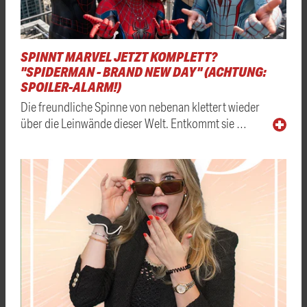
SPINNT MARVEL JETZT KOMPLETT?
"SPIDERMAN - BRAND NEW DAY" (ACHTUNG:
SPOILER-ALARM!)
Die freundliche Spinne von nebenan klettert wieder
über die Leinwände dieser Welt. Entkommt sie …