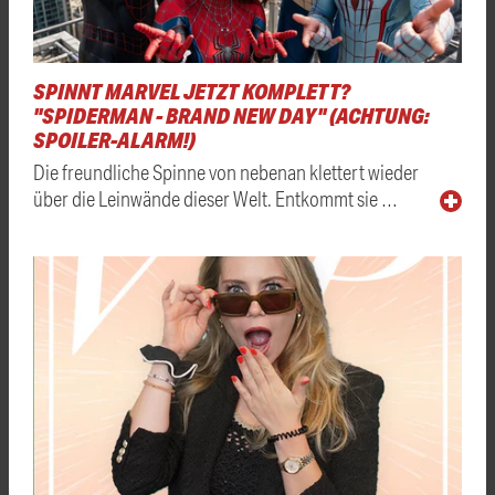
SPINNT MARVEL JETZT KOMPLETT?
"SPIDERMAN - BRAND NEW DAY" (ACHTUNG:
SPOILER-ALARM!)
Die freundliche Spinne von nebenan klettert wieder
über die Leinwände dieser Welt. Entkommt sie …