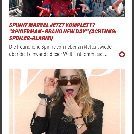
SPINNT MARVEL JETZT KOMPLETT?
"SPIDERMAN - BRAND NEW DAY" (ACHTUNG:
SPOILER-ALARM!)
Die freundliche Spinne von nebenan klettert wieder
über die Leinwände dieser Welt. Entkommt sie …