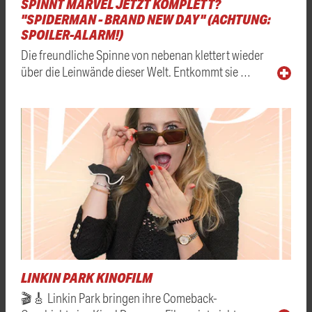
SPINNT MARVEL JETZT KOMPLETT?
"SPIDERMAN - BRAND NEW DAY" (ACHTUNG:
SPOILER-ALARM!)
Die freundliche Spinne von nebenan klettert wieder
über die Leinwände dieser Welt. Entkommt sie …
LINKIN PARK KINOFILM
🎬🎸 Linkin Park bringen ihre Comeback-