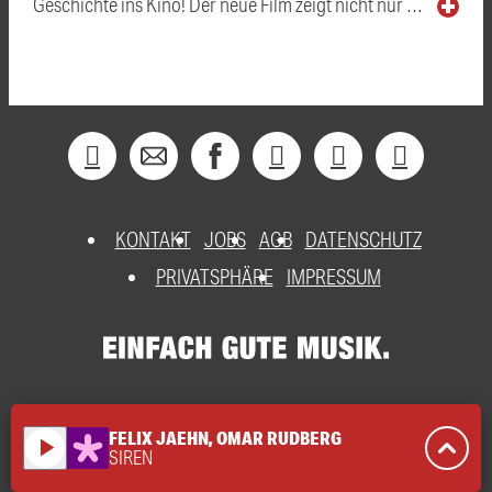
Geschichte ins Kino! Der neue Film zeigt nicht nur …
KONTAKT
JOBS
AGB
DATENSCHUTZ
PRIVATSPHÄRE
IMPRESSUM
FELIX JAEHN, OMAR RUDBERG
play_arrow
SIREN