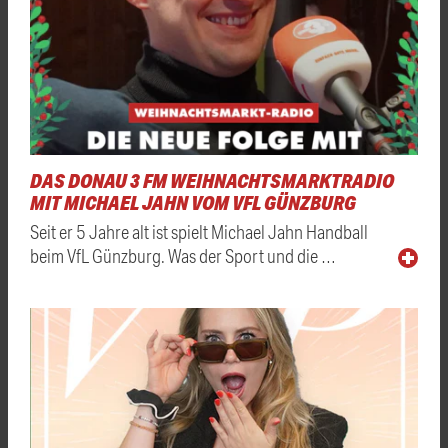
DAS DONAU 3 FM WEIHNACHTSMARKTRADIO
MIT MICHAEL JAHN VOM VFL GÜNZBURG
Seit er 5 Jahre alt ist spielt Michael Jahn Handball
beim VfL Günzburg. Was der Sport und die …