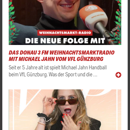
DAS DONAU 3 FM WEIHNACHTSMARKTRADIO
MIT MICHAEL JAHN VOM VFL GÜNZBURG
Seit er 5 Jahre alt ist spielt Michael Jahn Handball
beim VfL Günzburg. Was der Sport und die …