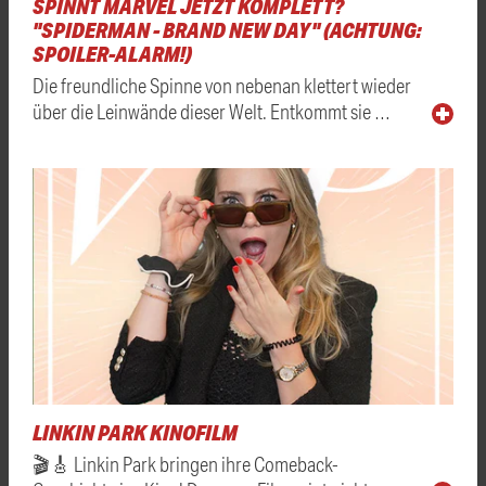
SPINNT MARVEL JETZT KOMPLETT?
"SPIDERMAN - BRAND NEW DAY" (ACHTUNG:
SPOILER-ALARM!)
Die freundliche Spinne von nebenan klettert wieder
über die Leinwände dieser Welt. Entkommt sie …
LINKIN PARK KINOFILM
🎬🎸 Linkin Park bringen ihre Comeback-