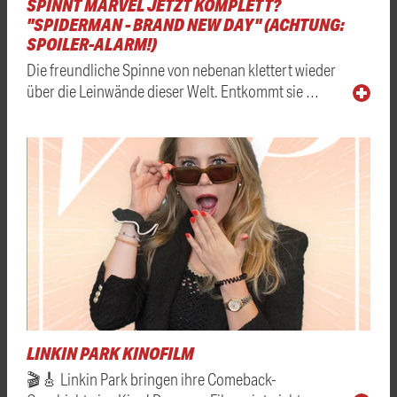
SPINNT MARVEL JETZT KOMPLETT?
"SPIDERMAN - BRAND NEW DAY" (ACHTUNG:
SPOILER-ALARM!)
Die freundliche Spinne von nebenan klettert wieder
über die Leinwände dieser Welt. Entkommt sie …
LINKIN PARK KINOFILM
🎬🎸 Linkin Park bringen ihre Comeback-