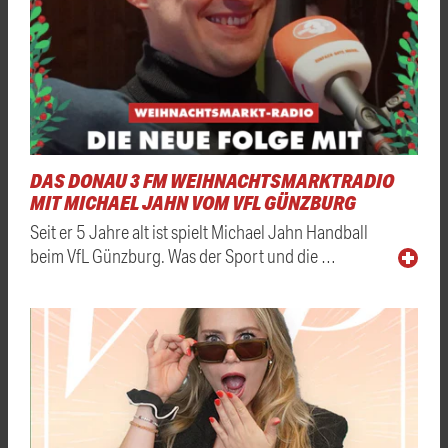
DAS DONAU 3 FM WEIHNACHTSMARKTRADIO
MIT MICHAEL JAHN VOM VFL GÜNZBURG
Seit er 5 Jahre alt ist spielt Michael Jahn Handball
beim VfL Günzburg. Was der Sport und die …