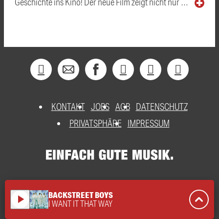
Geschichte ins Kino! Der neue Film zeigt nicht nur …
KONTAKT
JOBS
AGB
DATENSCHUTZ
PRIVATSPHÄRE
IMPRESSUM
BACKSTREET BOYS
play_arrow
I WANT IT THAT WAY