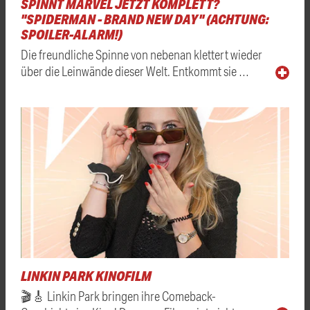
SPINNT MARVEL JETZT KOMPLETT?
"SPIDERMAN - BRAND NEW DAY" (ACHTUNG:
SPOILER-ALARM!)
Die freundliche Spinne von nebenan klettert wieder
über die Leinwände dieser Welt. Entkommt sie …
LINKIN PARK KINOFILM
🎬🎸 Linkin Park bringen ihre Comeback-