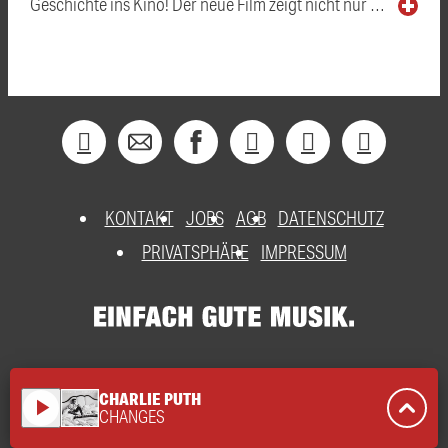
Geschichte ins Kino! Der neue Film zeigt nicht nur …
KONTAKT
JOBS
AGB
DATENSCHUTZ
PRIVATSPHÄRE
IMPRESSUM
CHARLIE PUTH
play_arrow
CHANGES