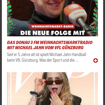
DAS DONAU 3 FM WEIHNACHTSMARKTRADIO
MIT MICHAEL JAHN VOM VFL GÜNZBURG
Seit er 5 Jahre alt ist spielt Michael Jahn Handball
beim VfL Günzburg. Was der Sport und die …