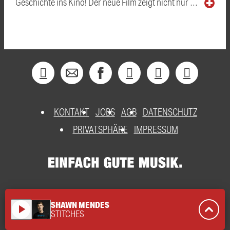
Geschichte ins Kino! Der neue Film zeigt nicht nur …
KONTAKT
JOBS
AGB
DATENSCHUTZ
PRIVATSPHÄRE
IMPRESSUM
SHAWN MENDES
play_arrow
STITCHES