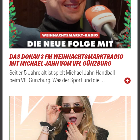
DAS DONAU 3 FM WEIHNACHTSMARKTRADIO
MIT MICHAEL JAHN VOM VFL GÜNZBURG
Seit er 5 Jahre alt ist spielt Michael Jahn Handball
beim VfL Günzburg. Was der Sport und die …