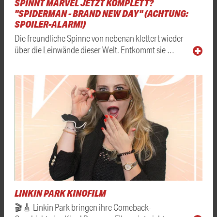
SPINNT MARVEL JETZT KOMPLETT?
"SPIDERMAN - BRAND NEW DAY" (ACHTUNG:
SPOILER-ALARM!)
Die freundliche Spinne von nebenan klettert wieder
über die Leinwände dieser Welt. Entkommt sie …
LINKIN PARK KINOFILM
🎬🎸 Linkin Park bringen ihre Comeback-