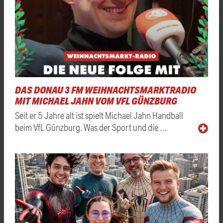
DAS DONAU 3 FM WEIHNACHTSMARKTRADIO
MIT MICHAEL JAHN VOM VFL GÜNZBURG
Seit er 5 Jahre alt ist spielt Michael Jahn Handball
beim VfL Günzburg. Was der Sport und die …