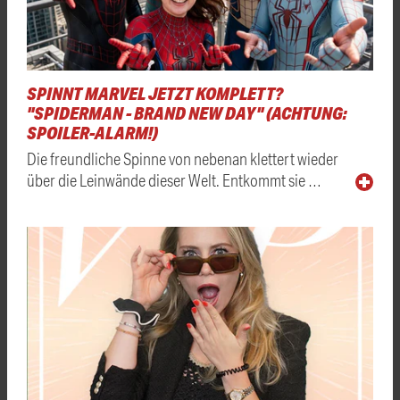
SPINNT MARVEL JETZT KOMPLETT?
"SPIDERMAN - BRAND NEW DAY" (ACHTUNG:
SPOILER-ALARM!)
Die freundliche Spinne von nebenan klettert wieder
über die Leinwände dieser Welt. Entkommt sie …