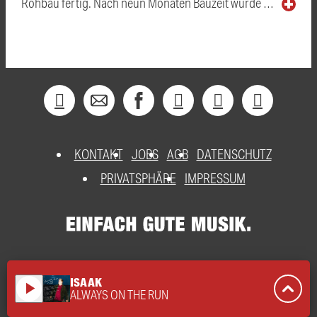
Rohbau fertig. Nach neun Monaten Bauzeit wurde …
KONTAKT
JOBS
AGB
DATENSCHUTZ
PRIVATSPHÄRE
IMPRESSUM
ISAAK
play_arrow
ALWAYS ON THE RUN