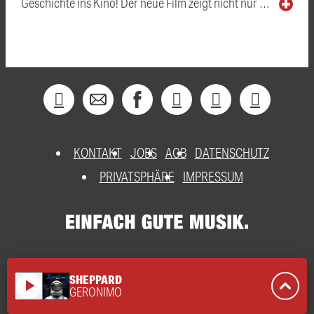
Geschichte ins Kino! Der neue Film zeigt nicht nur …
KONTAKT
JOBS
AGB
DATENSCHUTZ
PRIVATSPHÄRE
IMPRESSUM
SHEPPARD
play_arrow
GERONIMO