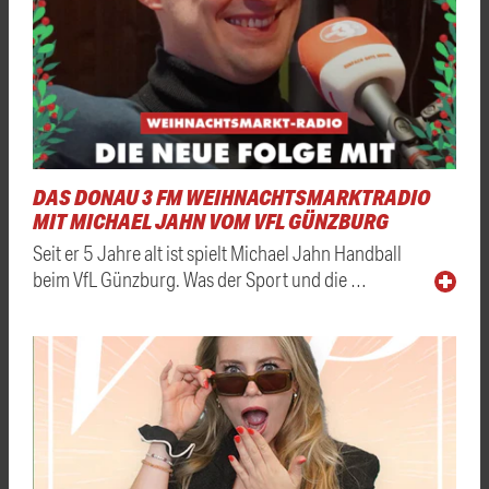
DAS DONAU 3 FM WEIHNACHTSMARKTRADIO
MIT MICHAEL JAHN VOM VFL GÜNZBURG
Seit er 5 Jahre alt ist spielt Michael Jahn Handball
beim VfL Günzburg. Was der Sport und die …