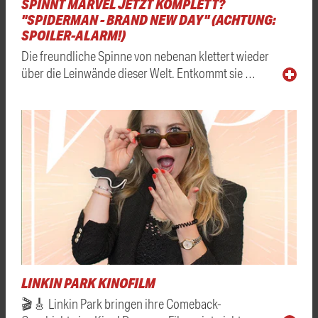
SPINNT MARVEL JETZT KOMPLETT?
"SPIDERMAN - BRAND NEW DAY" (ACHTUNG:
SPOILER-ALARM!)
Die freundliche Spinne von nebenan klettert wieder
über die Leinwände dieser Welt. Entkommt sie …
LINKIN PARK KINOFILM
🎬🎸 Linkin Park bringen ihre Comeback-