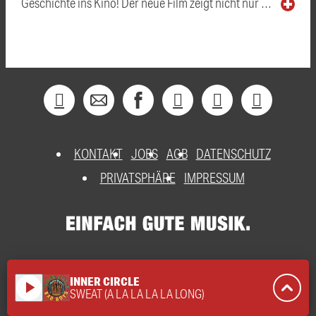
Geschichte ins Kino! Der neue Film zeigt nicht nur …
KONTAKT
JOBS
AGB
DATENSCHUTZ
PRIVATSPHÄRE
IMPRESSUM
INNER CIRCLE
play_arrow
SWEAT (A LA LA LA LA LONG)