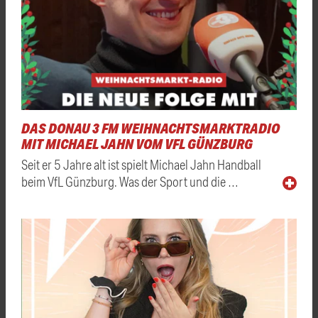
DAS DONAU 3 FM WEIHNACHTSMARKTRADIO
MIT MICHAEL JAHN VOM VFL GÜNZBURG
Seit er 5 Jahre alt ist spielt Michael Jahn Handball
beim VfL Günzburg. Was der Sport und die …