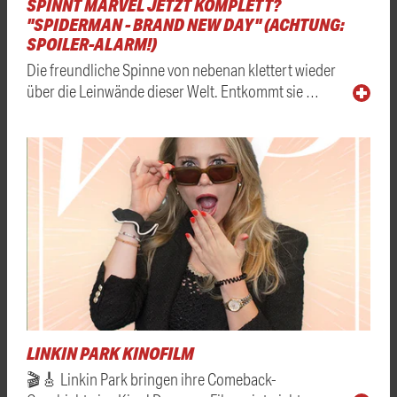
SPINNT MARVEL JETZT KOMPLETT?
"SPIDERMAN - BRAND NEW DAY" (ACHTUNG:
SPOILER-ALARM!)
Die freundliche Spinne von nebenan klettert wieder
über die Leinwände dieser Welt. Entkommt sie …
LINKIN PARK KINOFILM
🎬🎸 Linkin Park bringen ihre Comeback-