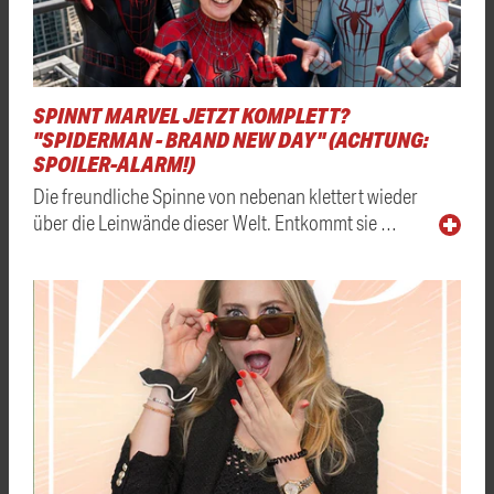
SPINNT MARVEL JETZT KOMPLETT?
"SPIDERMAN - BRAND NEW DAY" (ACHTUNG:
SPOILER-ALARM!)
Die freundliche Spinne von nebenan klettert wieder
über die Leinwände dieser Welt. Entkommt sie …