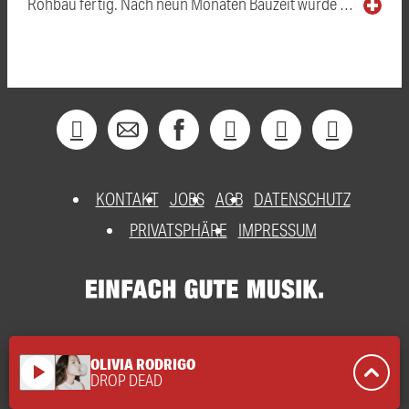
Rohbau fertig. Nach neun Monaten Bauzeit wurde …
KONTAKT
JOBS
AGB
DATENSCHUTZ
PRIVATSPHÄRE
IMPRESSUM
OLIVIA RODRIGO
play_arrow
DROP DEAD