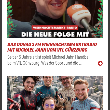
DAS DONAU 3 FM WEIHNACHTSMARKTRADIO
MIT MICHAEL JAHN VOM VFL GÜNZBURG
Seit er 5 Jahre alt ist spielt Michael Jahn Handball
beim VfL Günzburg. Was der Sport und die …