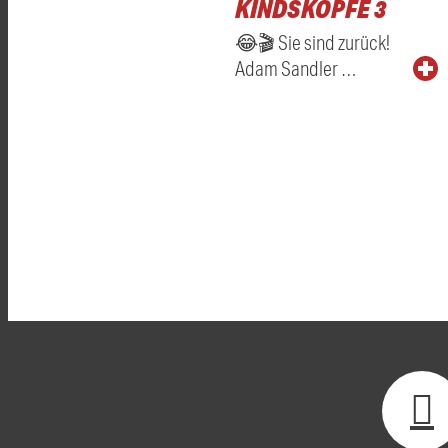
KINDSKÖPFE 3
😂🎬 Sie sind zurück!
Adam Sandler …