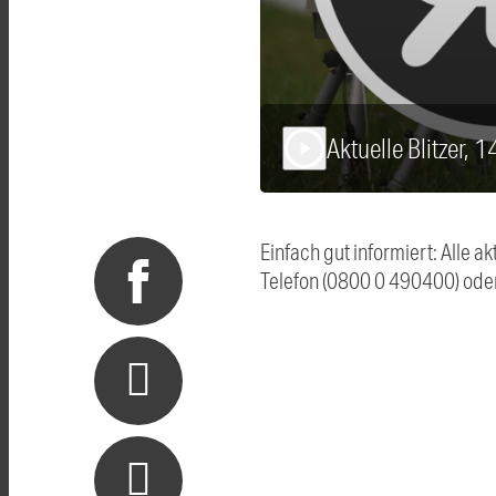
Aktuelle Blitzer, 
play_arrow
Einfach gut informiert: Alle 
Telefon (0800 0 490400) ode