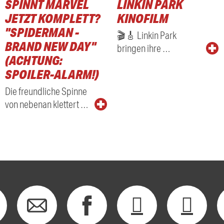
SPINNT MARVEL
LINKIN PARK
JETZT KOMPLETT?
KINOFILM
"SPIDERMAN -
🎬🎸 Linkin Park
BRAND NEW DAY"
bringen ihre …
(ACHTUNG:
SPOILER-ALARM!)
Die freundliche Spinne
von nebenan klettert …