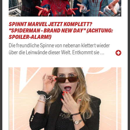
SPINNT MARVEL JETZT KOMPLETT?
"SPIDERMAN - BRAND NEW DAY" (ACHTUNG:
SPOILER-ALARM!)
Die freundliche Spinne von nebenan klettert wieder
über die Leinwände dieser Welt. Entkommt sie …