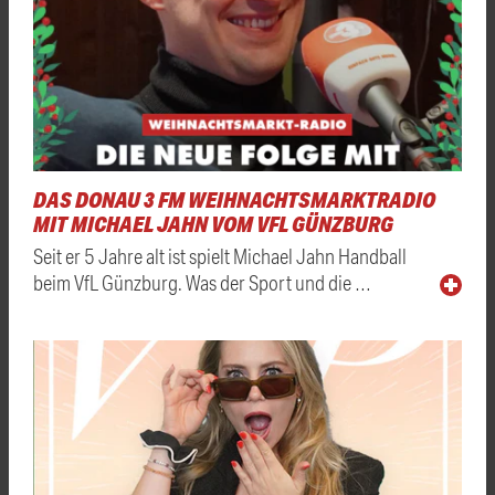
DAS DONAU 3 FM WEIHNACHTSMARKTRADIO
MIT MICHAEL JAHN VOM VFL GÜNZBURG
Seit er 5 Jahre alt ist spielt Michael Jahn Handball
beim VfL Günzburg. Was der Sport und die …