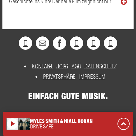
Geschichte ins Kino! Der neue Film zeigt nicht nur …
KONTAKT
JOBS
AGB
DATENSCHUTZ
PRIVATSPHÄRE
IMPRESSUM
MYLES SMITH & NIALL HORAN
play_arrow
DRIVE SAFE