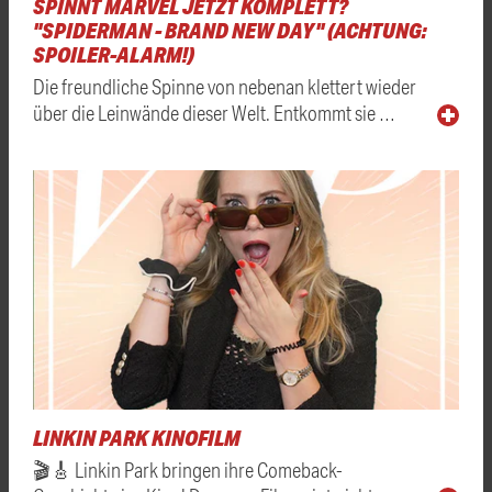
SPINNT MARVEL JETZT KOMPLETT?
"SPIDERMAN - BRAND NEW DAY" (ACHTUNG:
SPOILER-ALARM!)
Die freundliche Spinne von nebenan klettert wieder
über die Leinwände dieser Welt. Entkommt sie …
LINKIN PARK KINOFILM
🎬🎸 Linkin Park bringen ihre Comeback-