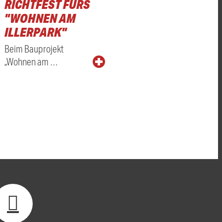
RICHTFEST FÜRS
"WOHNEN AM
ILLERPARK"
Beim Bauprojekt
„Wohnen am …