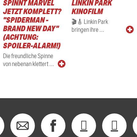
SPINNT MARVEL
LINKIN PARK
RADIO
JETZT KOMPLETT?
KINOFILM
"SPIDERMAN -
🎬🎸 Linkin Park
BRAND NEW DAY"
bringen ihre …
(ACHTUNG:
SPOILER-ALARM!)
Die freundliche Spinne
von nebenan klettert …