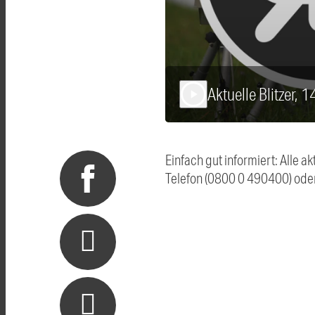
Aktuelle Blitzer, 
play_arrow
Einfach gut informiert: Alle 
Telefon (0800 0 490400) ode