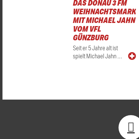
DAS DONAU 3 FM
WEIHNACHTSMARKT
MIT MICHAEL JAHN
VOM VFL
GÜNZBURG
Seit er 5 Jahre alt ist
spielt Michael Jahn …