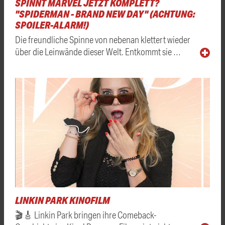
SPINNT MARVEL JETZT KOMPLETT?
"SPIDERMAN - BRAND NEW DAY" (ACHTUNG:
SPOILER-ALARM!)
Die freundliche Spinne von nebenan klettert wieder
über die Leinwände dieser Welt. Entkommt sie …
LINKIN PARK KINOFILM
🎬🎸 Linkin Park bringen ihre Comeback-