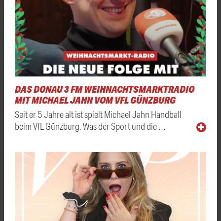
DAS DONAU 3 FM WEIHNACHTSMARKTRADIO
MIT MICHAEL JAHN VOM VFL GÜNZBURG
Seit er 5 Jahre alt ist spielt Michael Jahn Handball
beim VfL Günzburg. Was der Sport und die …