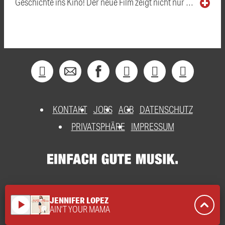
Geschichte ins Kino! Der neue Film zeigt nicht nur …
KONTAKT
JOBS
AGB
DATENSCHUTZ
PRIVATSPHÄRE
IMPRESSUM
JENNIFER LOPEZ
play_arrow
AIN'T YOUR MAMA