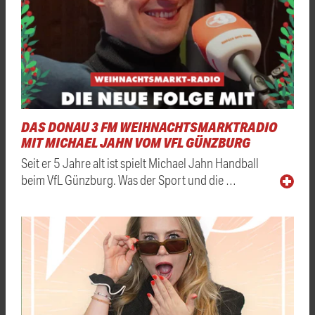
DAS DONAU 3 FM WEIHNACHTSMARKTRADIO
MIT MICHAEL JAHN VOM VFL GÜNZBURG
Seit er 5 Jahre alt ist spielt Michael Jahn Handball
beim VfL Günzburg. Was der Sport und die …