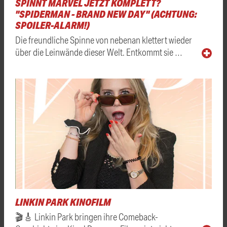
SPINNT MARVEL JETZT KOMPLETT?
"SPIDERMAN - BRAND NEW DAY" (ACHTUNG:
SPOILER-ALARM!)
Die freundliche Spinne von nebenan klettert wieder
über die Leinwände dieser Welt. Entkommt sie …
LINKIN PARK KINOFILM
🎬🎸 Linkin Park bringen ihre Comeback-