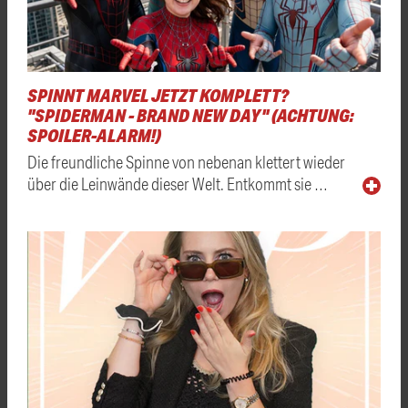
SPINNT MARVEL JETZT KOMPLETT?
"SPIDERMAN - BRAND NEW DAY" (ACHTUNG:
SPOILER-ALARM!)
Die freundliche Spinne von nebenan klettert wieder
über die Leinwände dieser Welt. Entkommt sie …