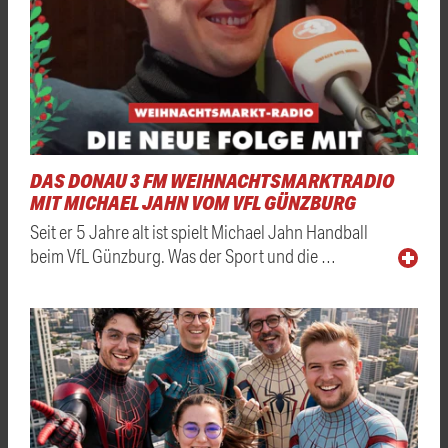
DAS DONAU 3 FM WEIHNACHTSMARKTRADIO
MIT MICHAEL JAHN VOM VFL GÜNZBURG
Seit er 5 Jahre alt ist spielt Michael Jahn Handball
beim VfL Günzburg. Was der Sport und die …