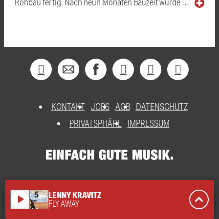
Rohbau fertig. Nach neun Monaten Bauzeit wurde …
KONTAKT
JOBS
AGB
DATENSCHUTZ
PRIVATSPHÄRE
IMPRESSUM
LENNY KRAVITZ
play_arrow
FLY AWAY