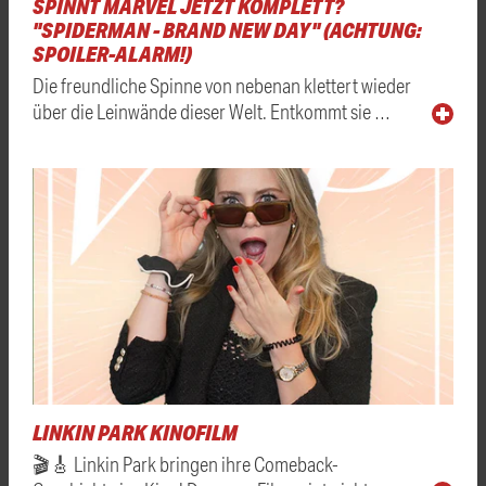
SPINNT MARVEL JETZT KOMPLETT?
"SPIDERMAN - BRAND NEW DAY" (ACHTUNG:
SPOILER-ALARM!)
Die freundliche Spinne von nebenan klettert wieder
über die Leinwände dieser Welt. Entkommt sie …
LINKIN PARK KINOFILM
🎬🎸 Linkin Park bringen ihre Comeback-