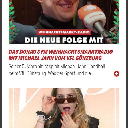
DAS DONAU 3 FM WEIHNACHTSMARKTRADIO
MIT MICHAEL JAHN VOM VFL GÜNZBURG
Seit er 5 Jahre alt ist spielt Michael Jahn Handball
beim VfL Günzburg. Was der Sport und die …