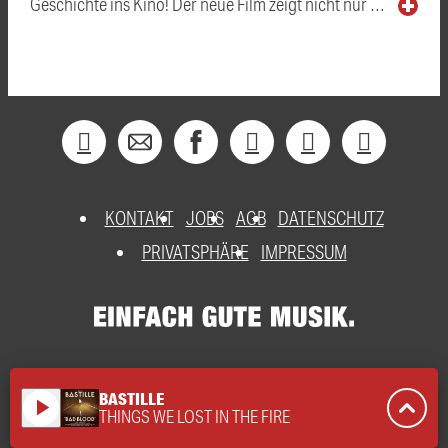
Geschichte ins Kino! Der neue Film zeigt nicht nur …
KONTAKT
JOBS
AGB
DATENSCHUTZ
PRIVATSPHÄRE
IMPRESSUM
BASTILLE
play_arrow
THINGS WE LOST IN THE FIRE