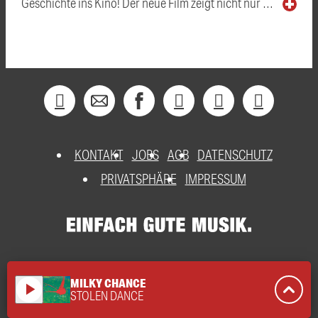
Geschichte ins Kino! Der neue Film zeigt nicht nur …
KONTAKT
JOBS
AGB
DATENSCHUTZ
PRIVATSPHÄRE
IMPRESSUM
MILKY CHANCE
play_arrow
STOLEN DANCE