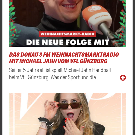
DAS DONAU 3 FM WEIHNACHTSMARKTRADIO
MIT MICHAEL JAHN VOM VFL GÜNZBURG
Seit er 5 Jahre alt ist spielt Michael Jahn Handball
beim VfL Günzburg. Was der Sport und die …