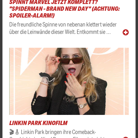
SPINNT MARVEL JETZT KOMPLETT?
"SPIDERMAN - BRAND NEW DAY" (ACHTUNG:
SPOILER-ALARM!)
Die freundliche Spinne von nebenan klettert wieder
über die Leinwände dieser Welt. Entkommt sie …
LINKIN PARK KINOFILM
🎬🎸 Linkin Park bringen ihre Comeback-