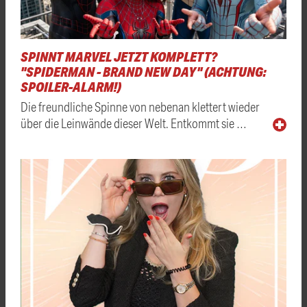
SPINNT MARVEL JETZT KOMPLETT?
"SPIDERMAN - BRAND NEW DAY" (ACHTUNG:
SPOILER-ALARM!)
Die freundliche Spinne von nebenan klettert wieder
über die Leinwände dieser Welt. Entkommt sie …