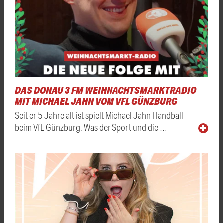
DAS DONAU 3 FM WEIHNACHTSMARKTRADIO
MIT MICHAEL JAHN VOM VFL GÜNZBURG
Seit er 5 Jahre alt ist spielt Michael Jahn Handball
beim VfL Günzburg. Was der Sport und die …