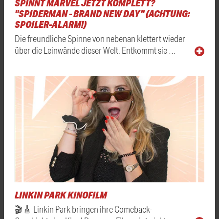
SPINNT MARVEL JETZT KOMPLETT?
"SPIDERMAN - BRAND NEW DAY" (ACHTUNG:
SPOILER-ALARM!)
Die freundliche Spinne von nebenan klettert wieder
über die Leinwände dieser Welt. Entkommt sie …
LINKIN PARK KINOFILM
🎬🎸 Linkin Park bringen ihre Comeback-