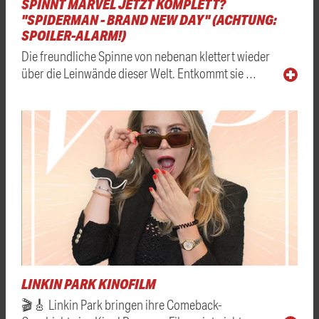
SPINNT MARVEL JETZT KOMPLETT?
"SPIDERMAN - BRAND NEW DAY" (ACHTUNG:
SPOILER-ALARM!)
Die freundliche Spinne von nebenan klettert wieder
über die Leinwände dieser Welt. Entkommt sie …
LINKIN PARK KINOFILM
🎬🎸 Linkin Park bringen ihre Comeback-