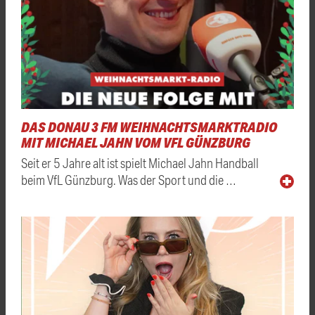
DAS DONAU 3 FM WEIHNACHTSMARKTRADIO
MIT MICHAEL JAHN VOM VFL GÜNZBURG
Seit er 5 Jahre alt ist spielt Michael Jahn Handball
beim VfL Günzburg. Was der Sport und die …