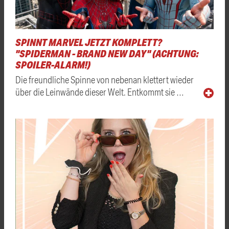
SPINNT MARVEL JETZT KOMPLETT?
"SPIDERMAN - BRAND NEW DAY" (ACHTUNG:
SPOILER-ALARM!)
Die freundliche Spinne von nebenan klettert wieder
über die Leinwände dieser Welt. Entkommt sie …