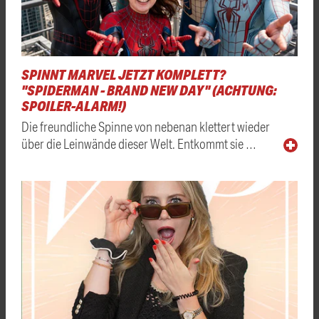
SPINNT MARVEL JETZT KOMPLETT?
"SPIDERMAN - BRAND NEW DAY" (ACHTUNG:
SPOILER-ALARM!)
Die freundliche Spinne von nebenan klettert wieder
über die Leinwände dieser Welt. Entkommt sie …