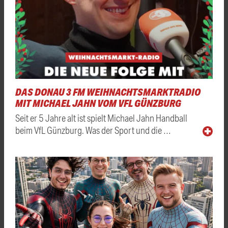
DAS DONAU 3 FM WEIHNACHTSMARKTRADIO
MIT MICHAEL JAHN VOM VFL GÜNZBURG
Seit er 5 Jahre alt ist spielt Michael Jahn Handball
beim VfL Günzburg. Was der Sport und die …