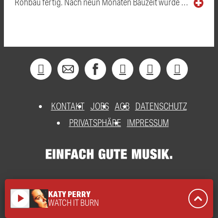
Rohbau fertig. Nach neun Monaten Bauzeit wurde …
KONTAKT
JOBS
AGB
DATENSCHUTZ
PRIVATSPHÄRE
IMPRESSUM
KATY PERRY
play_arrow
WATCH IT BURN