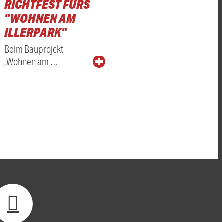
RICHTFEST FÜRS
"WOHNEN AM
ILLERPARK"
Beim Bauprojekt
„Wohnen am …