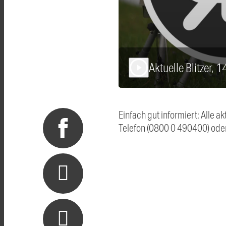
Aktuelle Blitzer, 
play_arrow
Einfach gut informiert: Alle 
Telefon (0800 0 490400) ode