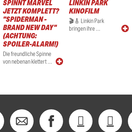
SPINNT MARVEL
LINKIN PARK
RADIO
JETZT KOMPLETT?
KINOFILM
"SPIDERMAN -
🎬🎸 Linkin Park
BRAND NEW DAY"
bringen ihre …
(ACHTUNG:
SPOILER-ALARM!)
Die freundliche Spinne
von nebenan klettert …