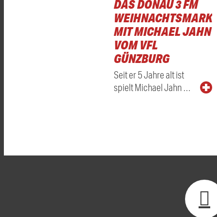
DAS DONAU 3 FM
WEIHNACHTSMARKT
MIT MICHAEL JAHN
VOM VFL
GÜNZBURG
Seit er 5 Jahre alt ist
spielt Michael Jahn …