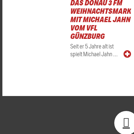
DAS DONAU 3 FM
WEIHNACHTSMARKT
MIT MICHAEL JAHN
VOM VFL
GÜNZBURG
Seit er 5 Jahre alt ist
spielt Michael Jahn …