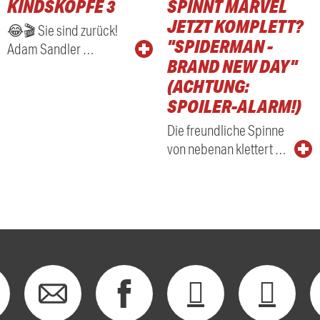
KINDSKÖPFE 3
SPINNT MARVEL
RADIO
JETZT KOMPLETT?
😂🎬 Sie sind zurück!
"SPIDERMAN -
Adam Sandler …
BRAND NEW DAY"
(ACHTUNG:
SPOILER-ALARM!)
Die freundliche Spinne
von nebenan klettert …