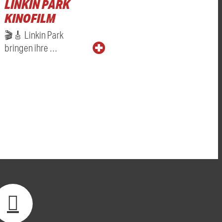
LINKIN PARK
KINOFILM
🎬🎸 Linkin Park
bringen ihre …