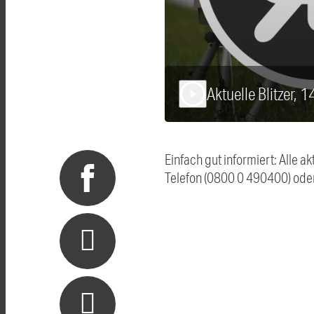
Aktuelle Blitzer, 
play_arrow
Einfach gut informiert: Alle 
Telefon (0800 0 490400) ode