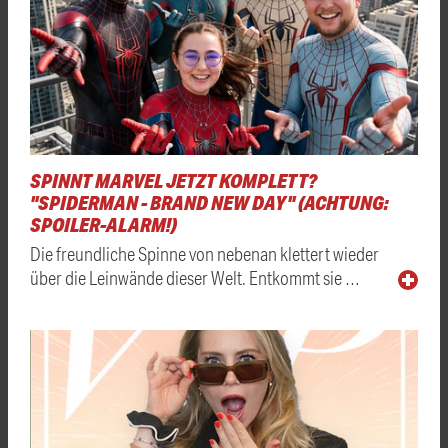
SPINNT MARVEL JETZT KOMPLETT?
"SPIDERMAN - BRAND NEW DAY" (ACHTUNG:
SPOILER-ALARM!)
Die freundliche Spinne von nebenan klettert wieder
über die Leinwände dieser Welt. Entkommt sie …