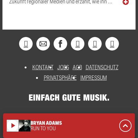
Zukunft regionaler Medien und erzählt, wie ihn …
KONTAKT
JOBS
AGB
DATENSCHUTZ
PRIVATSPHÄRE
IMPRESSUM
BRYAN ADAMS
play_arrow
RUN TO YOU