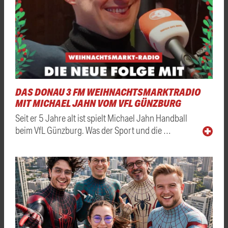
DAS DONAU 3 FM WEIHNACHTSMARKTRADIO
MIT MICHAEL JAHN VOM VFL GÜNZBURG
Seit er 5 Jahre alt ist spielt Michael Jahn Handball
beim VfL Günzburg. Was der Sport und die …