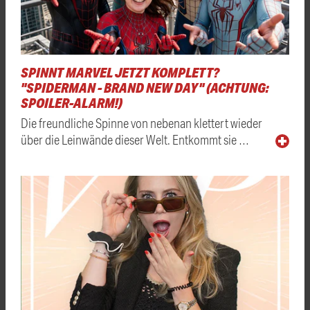
SPINNT MARVEL JETZT KOMPLETT?
"SPIDERMAN - BRAND NEW DAY" (ACHTUNG:
SPOILER-ALARM!)
Die freundliche Spinne von nebenan klettert wieder
über die Leinwände dieser Welt. Entkommt sie …