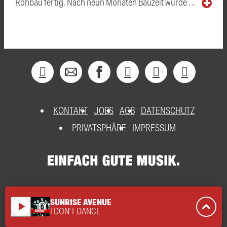
Rohbau fertig. Nach neun Monaten Bauzeit wurde …
KONTAKT
JOBS
AGB
DATENSCHUTZ
PRIVATSPHÄRE
IMPRESSUM
SUNRISE AVENUE
play_arrow
I DON'T DANCE