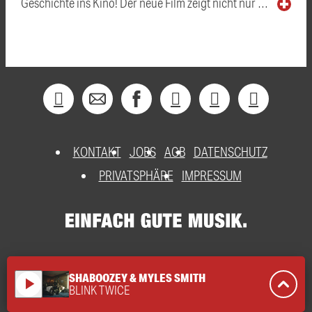
Geschichte ins Kino! Der neue Film zeigt nicht nur …
KONTAKT
JOBS
AGB
DATENSCHUTZ
PRIVATSPHÄRE
IMPRESSUM
SHABOOZEY & MYLES SMITH
play_arrow
BLINK TWICE