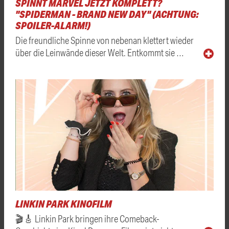
SPINNT MARVEL JETZT KOMPLETT?
"SPIDERMAN - BRAND NEW DAY" (ACHTUNG:
SPOILER-ALARM!)
Die freundliche Spinne von nebenan klettert wieder
über die Leinwände dieser Welt. Entkommt sie …
LINKIN PARK KINOFILM
🎬🎸 Linkin Park bringen ihre Comeback-