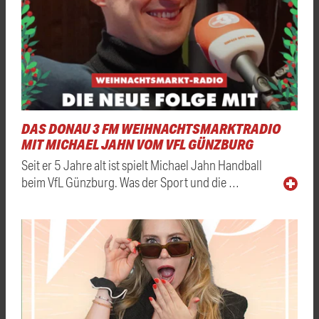
DAS DONAU 3 FM WEIHNACHTSMARKTRADIO
MIT MICHAEL JAHN VOM VFL GÜNZBURG
Seit er 5 Jahre alt ist spielt Michael Jahn Handball
beim VfL Günzburg. Was der Sport und die …