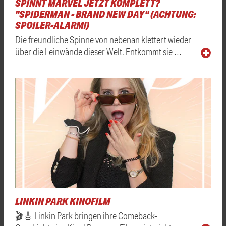
SPINNT MARVEL JETZT KOMPLETT?
"SPIDERMAN - BRAND NEW DAY" (ACHTUNG:
SPOILER-ALARM!)
Die freundliche Spinne von nebenan klettert wieder
über die Leinwände dieser Welt. Entkommt sie …
LINKIN PARK KINOFILM
🎬🎸 Linkin Park bringen ihre Comeback-