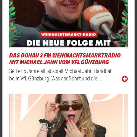
DAS DONAU 3 FM WEIHNACHTSMARKTRADIO
MIT MICHAEL JAHN VOM VFL GÜNZBURG
Seit er 5 Jahre alt ist spielt Michael Jahn Handball
beim VfL Günzburg. Was der Sport und die …