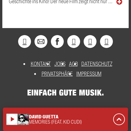
Geschichte ins Kino! Der neue Film zeigt nicht nur …
KONTAKT
JOBS
AGB
DATENSCHUTZ
PRIVATSPHÄRE
IMPRESSUM
DAVID GUETTA
play_arrow
MEMORIES (FEAT. KID CUDI)