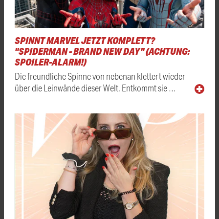
SPINNT MARVEL JETZT KOMPLETT?
"SPIDERMAN - BRAND NEW DAY" (ACHTUNG:
SPOILER-ALARM!)
Die freundliche Spinne von nebenan klettert wieder
über die Leinwände dieser Welt. Entkommt sie …